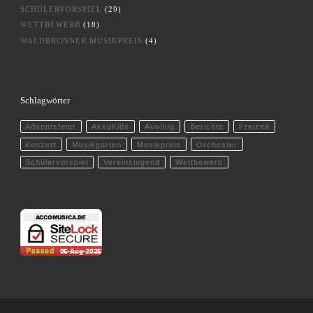
SCHÜLERVORSPIEL
(29)
WETTBEWERB
(18)
WALDBRONNER MUSIKPREIS
(4)
Schlagwörter
Adventsfeier
AkkoKids
Ausflug
Berichte
Freizeit
Konzert
Musikgarten
Musikpreis
Orchester
Schülervorspiel
Vereinsjugend
Wettbewerb