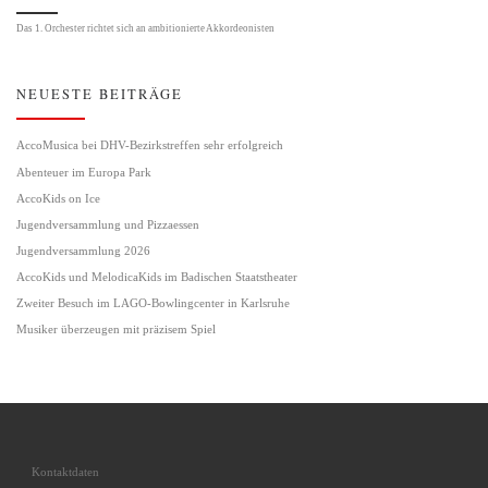
Das 1. Orchester richtet sich an ambitionierte Akkordeonisten
NEUESTE BEITRÄGE
AccoMusica bei DHV-Bezirkstreffen sehr erfolgreich
Abenteuer im Europa Park
AccoKids on Ice
Jugendversammlung und Pizzaessen
Jugendversammlung 2026
AccoKids und MelodicaKids im Badischen Staatstheater
Zweiter Besuch im LAGO-Bowlingcenter in Karlsruhe
Musiker überzeugen mit präzisem Spiel
Kontaktdaten