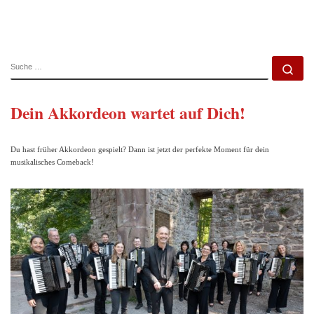
SUCHE
Su
Dein Akkordeon wartet auf Dich!
Du hast früher Akkordeon gespielt? Dann ist jetzt der perfekte Moment für dein
musikalisches Comeback!