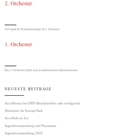
2. Orchester
Viel Spaß für Wiedereinsteiger im 2. Orchester
1. Orchester
Das 1. Orchester richtet sich an ambitionierte Akkordeonisten
NEUESTE BEITRÄGE
AccoMusica bei DHV-Bezirkstreffen sehr erfolgreich
Abenteuer im Europa Park
AccoKids on Ice
Jugendversammlung und Pizzaessen
Jugendversammlung 2026