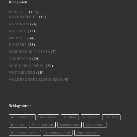
Kategorien
BERICHTE
(189)
ADVENTSFEIER
(10)
AKKOKIDS
(76)
AUSFLUG
(17)
FREIZEIT
(34)
KONZERT
(25)
MÄRCHEN MIT MUSIK
(7)
ORCHESTER
(29)
SCHÜLERVORSPIEL
(29)
WETTBEWERB
(18)
WALDBRONNER MUSIKPREIS
(4)
Schlagwörter
Adventsfeier
AkkoKids
Ausflug
Berichte
Freizeit
Konzert
Musikgarten
Musikpreis
Orchester
Schülervorspiel
Vereinsjugend
Wettbewerb