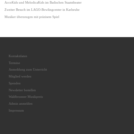
AccoKids und MelodicaKids im Badischen Staatstheater
Zweiter Besuch im LAGO-Bowlingcenter in Karlsruhe
Musiker überzeugen mit präzisem Spiel
Kontaktdaten
Termine
Anmeldung zum Unterricht
Mitglied werden
Spenden
Newsletter bestellen
Waldbronner Musikpreis
Admin anmelden
Impressum