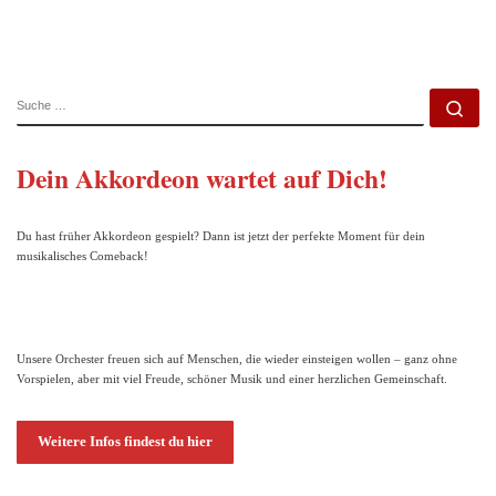
SUCHE
Su
Dein Akkordeon wartet auf Dich!
Du hast früher Akkordeon gespielt? Dann ist jetzt der perfekte Moment für dein
musikalisches Comeback!
Unsere Orchester freuen sich auf Menschen, die wieder einsteigen wollen – ganz ohne
Vorspielen, aber mit viel Freude, schöner Musik und einer herzlichen Gemeinschaft.
Weitere Infos findest du hier