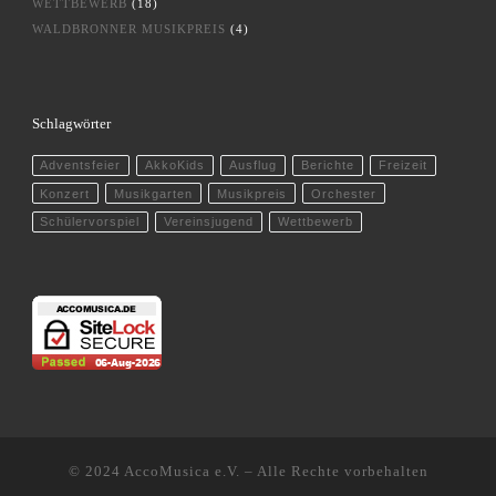
WETTBEWERB
(18)
WALDBRONNER MUSIKPREIS
(4)
Schlagwörter
Adventsfeier
AkkoKids
Ausflug
Berichte
Freizeit
Konzert
Musikgarten
Musikpreis
Orchester
Schülervorspiel
Vereinsjugend
Wettbewerb
© 2024
AccoMusica e.V.
–
Alle Rechte vorbehalten