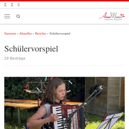
Zum Inhalt springen
Search
Menü
Startseite
»
Aktuelles
»
Berichte
»
Schülervorspiel
Schülervorspiel
29 Beiträge