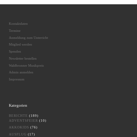
Kontaktdaten
Termine
Anmeldung zum Unterricht
Mitglied werden
Spenden
Newsletter bestellen
Waldbronner Musikpreis
Admin anmelden
Impressum
Kategorien
BERICHTE
(189)
ADVENTSFEIER
(10)
AKKOKIDS
(76)
AUSFLUG
(17)