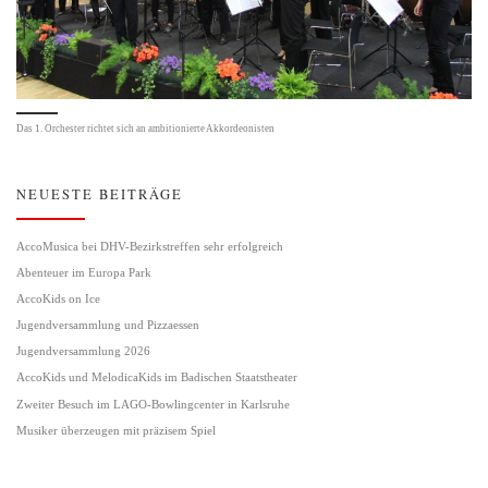
Das 1. Orchester richtet sich an ambitionierte Akkordeonisten
NEUESTE BEITRÄGE
AccoMusica bei DHV-Bezirkstreffen sehr erfolgreich
Abenteuer im Europa Park
AccoKids on Ice
Jugendversammlung und Pizzaessen
Jugendversammlung 2026
AccoKids und MelodicaKids im Badischen Staatstheater
Zweiter Besuch im LAGO-Bowlingcenter in Karlsruhe
Musiker überzeugen mit präzisem Spiel