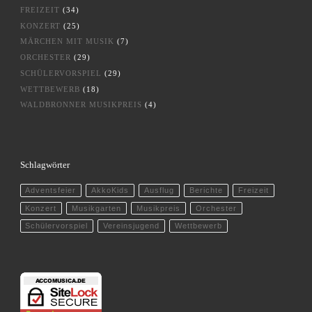
FREIZEIT
(34)
KONZERT
(25)
MÄRCHEN MIT MUSIK
(7)
ORCHESTER
(29)
SCHÜLERVORSPIEL
(29)
WETTBEWERB
(18)
WALDBRONNER MUSIKPREIS
(4)
Schlagwörter
Adventsfeier
AkkoKids
Ausflug
Berichte
Freizeit
Konzert
Musikgarten
Musikpreis
Orchester
Schülervorspiel
Vereinsjugend
Wettbewerb