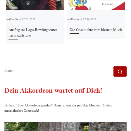
Veröffentlicht
17.02.2023
Veröffentlicht
27.10.2013
Ver
Ausflug ins Lago-Bowlingcenter
Die Geschichte vom kleinen Muck
nach Karlsruhe
SUCHE
Su
Dein Akkordeon wartet auf Dich!
Du hast früher Akkordeon gespielt? Dann ist jetzt der perfekte Moment für dein
musikalisches Comeback!