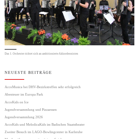
Das 1. Orchester richtet sich an ambitionierte Akkordeonisten
NEUESTE BEITRÄGE
AccoMusica bei DHV-Bezirkstreffen sehr erfolgreich
Abenteuer im Europa Park
AccoKids on Ice
Jugendversammlung und Pizzaessen
Jugendversammlung 2026
AccoKids und MelodicaKids im Badischen Staatstheater
Zweiter Besuch im LAGO-Bowlingcenter in Karlsruhe