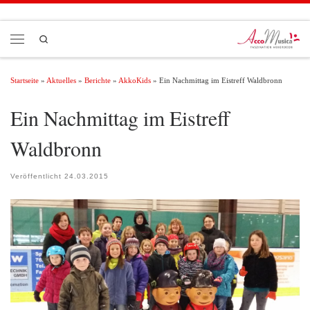
Zum Inhalt springen
Search
Menü
Startseite
»
Aktuelles
»
Berichte
»
AkkoKids
»
Ein Nachmittag im Eistreff Waldbronn
Ein Nachmittag im Eistreff
Waldbronn
Veröffentlicht
24.03.2015