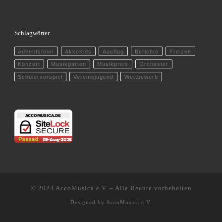
Schlagwörter
Adventsfeier
AkkoKids
Ausflug
Berichte
Freizeit
Konzert
Musikgarten
Musikpreis
Orchester
Schülervorspiel
Vereinsjugend
Wettbewerb
© 2024
AccoMusica e.V.
–
Alle Rechte vorbehalten
Designed by
AccoMusica e.V.