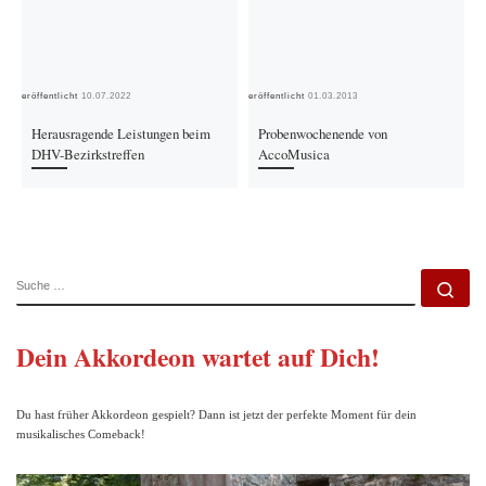
Veröffentlicht
10.07.2022
Veröffentlicht
01.03.2013
Ver
Herausragende Leistungen beim
Probenwochenende von
DHV-Bezirkstreffen
AccoMusica
SUCHE
Su
Dein Akkordeon wartet auf Dich!
Du hast früher Akkordeon gespielt? Dann ist jetzt der perfekte Moment für dein
musikalisches Comeback!