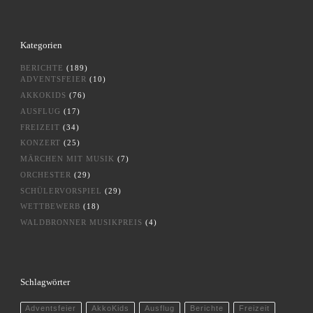
Kategorien
BERICHTE
(189)
ADVENTSFEIER
(10)
AKKOKIDS
(76)
AUSFLUG
(17)
FREIZEIT
(34)
KONZERT
(25)
MÄRCHEN MIT MUSIK
(7)
ORCHESTER
(29)
SCHÜLERVORSPIEL
(29)
WETTBEWERB
(18)
WALDBRONNER MUSIKPREIS
(4)
Schlagwörter
Adventsfeier
AkkoKids
Ausflug
Berichte
Freizeit