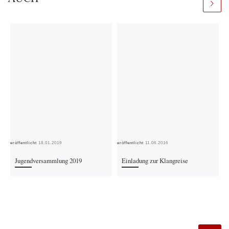
Veröffentlicht
18.01.2019
Veröffentlicht
11.06.2016
Ver
Jugendversammlung 2019
Einladung zur Klangreise
SUCHE