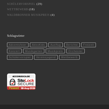
SCHÜLERVORSPIEL
(29)
WETTBEWERB
(18)
WALDBRONNER MUSIKPREIS
(4)
Schlagwörter
Adventsfeier
AkkoKids
Ausflug
Berichte
Freizeit
Konzert
Musikgarten
Musikpreis
Orchester
Schülervorspiel
Vereinsjugend
Wettbewerb