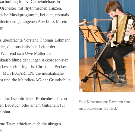
 Nachmittag im ev. Gemeindehaus in
s Orchester mit rhythmischen Tänzen,
eiche Musik­programm, bei dem erstmals
bildete den gelungenen Abschluss für ein
ar.
atz überbrachte Vorstand Thomas Lehmann
er, die musikalischen Leiter der
 Während sich Uwe Müller als
ikausbildung der jungen Akkordeonisten
hester einbringt, ist Christiane Becker
 den MUSIKGARTEN, die musikalische
ica und die Melodica-AG der Grundschule
nen durchschnittlichen Probenbesuch von
Volle Konzentration: David mit dem
en Badetuch oder einem Gutschein für
anspruchsvollen „Ba-Rock“
elohnt.
ue Taten erhielten auch die übrigen
i.