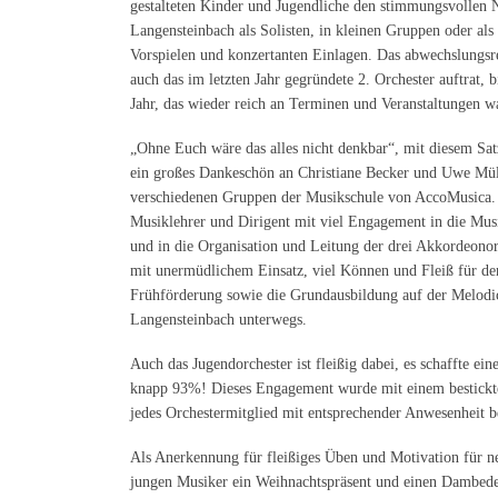
gestalteten Kinder und Jugendliche den stimmungsvollen
Langensteinbach als Solisten, in kleinen Gruppen oder al
Vorspielen und konzertanten Einlagen. Das abwechslungsr
auch das im letzten Jahr gegründete 2. Orchester auftrat, 
Jahr, das wieder reich an Terminen und Veranstaltungen w
„Ohne Euch wäre das alles nicht denkbar“, mit diesem S
ein großes Dankeschön an Christiane Becker und Uwe Müll
verschiedenen Gruppen der Musikschule von AccoMusica.
Musiklehrer und Dirigent mit viel Engagement in die Mus
und in die Organisation und Leitung der drei Akkordeonorc
mit unermüdlichem Einsatz, viel Können und Fleiß für
Frühförderung sowie die Grund­ausbildung auf der Melod
Langensteinbach unterwegs.
Auch das Jugendorchester ist fleißig dabei, es schaffte ei
knapp 93%! Dieses Engagement wurde mit einem bestickt
jedes Orchester­mitglied mit entsprechender Anwesenheit b
Als Anerkennung für fleißiges Üben und Motivation für ne
jungen Musiker ein Weihnachtspräsent und einen Dambede