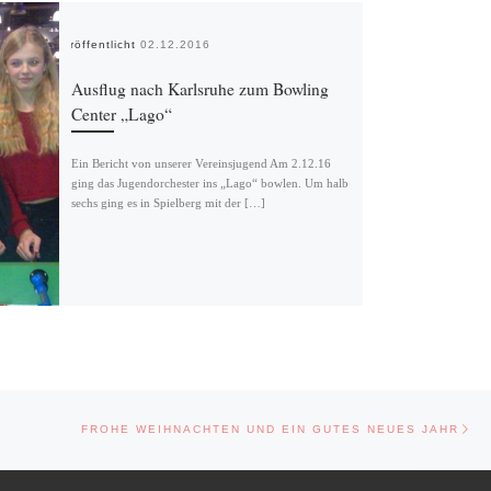
Veröffentlicht
02.12.2016
Ausflug nach Karlsruhe zum Bowling
Center „Lago“
Ein Bericht von unserer Vereinsjugend Am 2.12.16
ging das Jugendorchester ins „Lago“ bowlen. Um halb
sechs ging es in Spielberg mit der […]
Näc
FROHE WEIHNACHTEN UND EIN GUTES NEUES JAHR