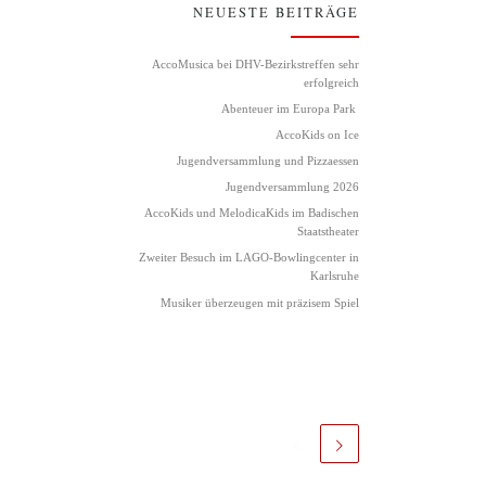
NEUESTE BEITRÄGE
AccoMusica bei DHV-Bezirkstreffen sehr
erfolgreich
Abenteuer im Europa Park
AccoKids on Ice
Jugendversammlung und Pizzaessen
Jugendversammlung 2026
AccoKids und MelodicaKids im Badischen
Staatstheater
Zweiter Besuch im LAGO-Bowlingcenter in
Karlsruhe
Musiker überzeugen mit präzisem Spiel