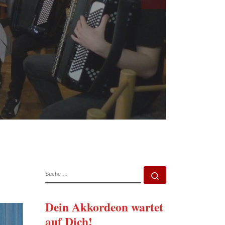
SUCHE
Suche …
Dein Akkordeon wartet
auf Dich!