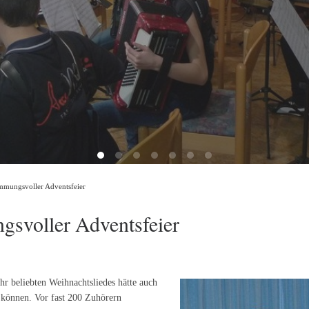
immungsvoller Adventsfeier
gsvoller Adventsfeier
hr beliebten Weihnachtsliedes hätte auch
 können. Vor fast 200 Zuhörern