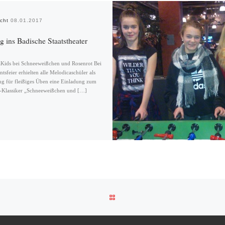
icht
08.01.2017
g ins Badische Staatstheater
Kids bei Schneeweißchen und Rosenrot Bei
tsfeier erhielten alle Melodicaschüler als
g für fleißiges Üben eine Einladung zum
Klassiker „Schneeweißchen und […]
ZURÜCK ZUR BEITRAGSLISTE