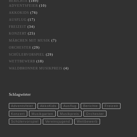
BERICHTE
(189)
ADVENTSFEIER
(10)
AKKOKIDS
(76)
AUSFLUG
(17)
FREIZEIT
(34)
KONZERT
(25)
MÄRCHEN MIT MUSIK
(7)
ORCHESTER
(29)
SCHÜLERVORSPIEL
(29)
WETTBEWERB
(18)
WALDBRONNER MUSIKPREIS
(4)
Schlagwörter
Adventsfeier
AkkoKids
Ausflug
Berichte
Freizeit
Konzert
Musikgarten
Musikpreis
Orchester
Schülervorspiel
Vereinsjugend
Wettbewerb