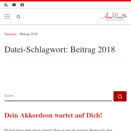
Zum Inhalt springen
Search
Menü
Startseite
»
Beitrag 2018
Datei-Schlagwort:
Beitrag 2018
SUCHE
Su
Dein Akkordeon wartet auf Dich!
Du hast früher Akkordeon gespielt? Dann ist jetzt der perfekte Moment für dein