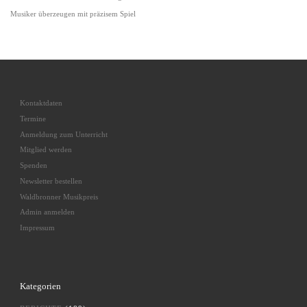
Musiker überzeugen mit präzisem Spiel
Kontaktdaten
Termine
Anmeldung zum Unterricht
Mitglied werden
Spenden
Newsletter bestellen
Waldbronner Musikpreis
Admin anmelden
Impressum
Kategorien