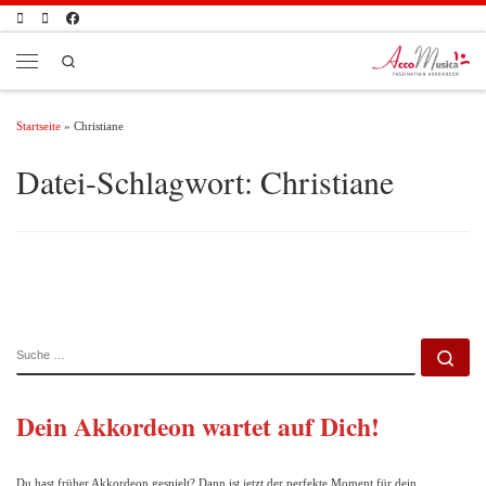
Zum Inhalt springen
Search
Menü
Startseite
»
Christiane
Datei-Schlagwort:
Christiane
SUCHE
Su
Dein Akkordeon wartet auf Dich!
Du hast früher Akkordeon gespielt? Dann ist jetzt der perfekte Moment für dein