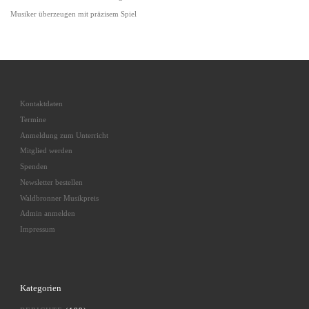
Musiker überzeugen mit präzisem Spiel
Kontaktdaten
Termine
Anmeldung zum Unterricht
Mitglied werden
Spenden
Newsletter bestellen
Waldbronner Musikpreis
Admin anmelden
Impressum
Kategorien