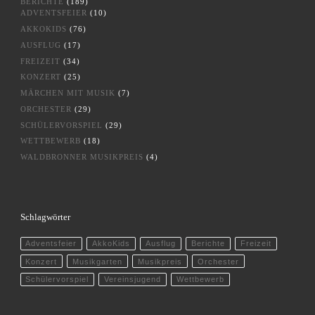
BERICHTE
(189)
ADVENTSFEIER
(10)
AKKOKIDS
(76)
AUSFLUG
(17)
FREIZEIT
(34)
KONZERT
(25)
MÄRCHEN MIT MUSIK
(7)
ORCHESTER
(29)
SCHÜLERVORSPIEL
(29)
WETTBEWERB
(18)
WALDBRONNER MUSIKPREIS
(4)
Schlagwörter
Adventsfeier
AkkoKids
Ausflug
Berichte
Freizeit
Konzert
Musikgarten
Musikpreis
Orchester
Schülervorspiel
Vereinsjugend
Wettbewerb