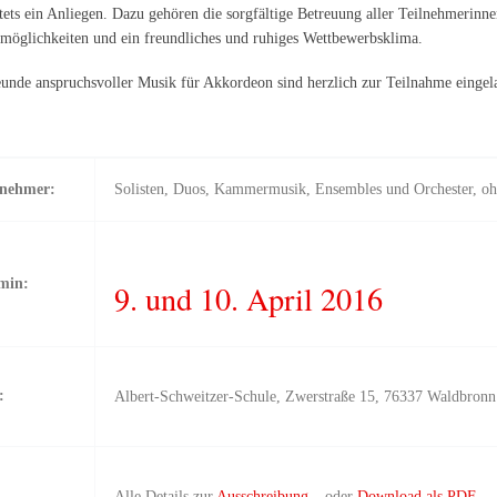
 stets ein Anliegen. Dazu gehören die sorgfältige Betreuung aller Teilnehmerin
lmöglichkeiten und ein freundliches und ruhiges Wettbewerbsklima.
eunde anspruchsvoller Musik für Akkordeon sind herzlich zur Teilnahme eingel
lnehmer:
Solisten, Duos, Kammermusik, Ensembles und Orchester, oh
min:
9. und 10. April 2016
:
Albert-Schweitzer-Schule, Zwerstraße 15, 76337 Waldbronn
Alle Details zur
Ausschreibung
– oder
Download als PDF