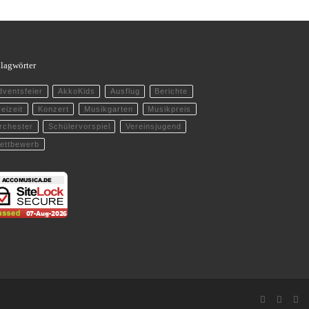
lagwörter
dventsfeier
AkkoKids
Ausflug
Berichte
eizeit
Konzert
Musikgarten
Musikpreis
rchester
Schülervorspiel
Vereinsjugend
ettbewerb