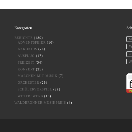
Kategorien
Sch
BERICHTE
(189)
A
ADVENTSFEIER
(10)
Fr
AKKOKIDS
(76)
O
AUSFLUG
(17)
W
FREIZEIT
(34)
KONZERT
(25)
MÄRCHEN MIT MUSIK
(7)
ORCHESTER
(29)
SCHÜLERVORSPIEL
(29)
WETTBEWERB
(18)
WALDBRONNER MUSIKPREIS
(4)