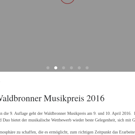
6
Waldbronner Musikpreis 2016
 in die 9. Auflage geht der Waldbronner Musikpreis am 9. und 10. April 2016
d Duo bietet der musikalische Wettbewerb wieder beste Gelegenheit, sich mit G
mosphäre zu schaffen, die es ermöglicht, zum richtigen Zeitpunkt das Erarbeite