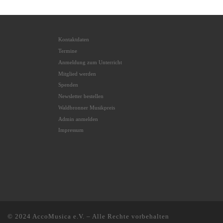
Kontaktdaten
Termine
Anmeldung zum Unterricht
Mitglied werden
Spenden
Newsletter bestellen
Waldbronner Musikpreis
Admin anmelden
Impressum
© 2024
AccoMusica e.V.
–
Alle Rechte vorbehalten