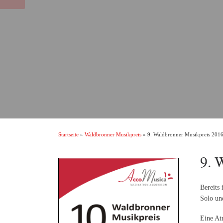
Startseite
»
Waldbronner Musikpreis
»
9. Waldbronner Musikpreis 201
9. 
Bereits
Solo un
Eine At