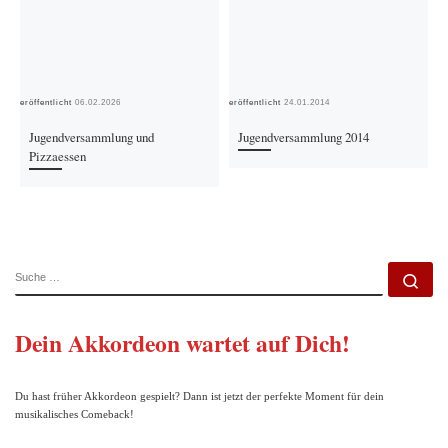
Veröffentlicht
06.02.2026
Veröffentlicht
24.01.2014
Ver
Jugendversammlung und
Jugendversammlung 2014
Pizzaessen
SUCHE
Su
Dein Akkordeon wartet auf Dich!
Du hast früher Akkordeon gespielt? Dann ist jetzt der perfekte Moment für dein
musikalisches Comeback!