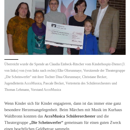
Überreicht wurde die Spende an Claudia Einbeck-Ritscher vom Kinderhospiz-Dienst (3.
von links) von (von links nach rechts) Elke Olorunmaye, Vorsitzende der Theatergruppe
„Die Scheinwerfer“ mit ihrer Tochter Dina Olorunmaye, Christiane Becker,
Jugendleiterin AccoMusica, Pascale Becker, Vertreterin des Schülerorchesters und
Thomas Lehmann, Vorstand AccoMusica
Wenn Kinder sich für Kinder engagieren, dann ist das immer eine ganz
besondere Herzensangelegenheit. Beim Märchen mit Musik im Kurhaus
Waldbronn konnten das
AccoMusica Schülerorchester
und die
Theatergruppe
„Die Scheinwerfer“
gemeinsam für einen guten Zweck
einen beachtlichen Geldbetrag sammeln.