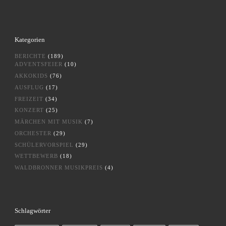
Kategorien
BERICHTE
(189)
ADVENTSFEIER
(10)
AKKOKIDS
(76)
AUSFLUG
(17)
FREIZEIT
(34)
KONZERT
(25)
MÄRCHEN MIT MUSIK
(7)
ORCHESTER
(29)
SCHÜLERVORSPIEL
(29)
WETTBEWERB
(18)
WALDBRONNER MUSIKPREIS
(4)
Schlagwörter