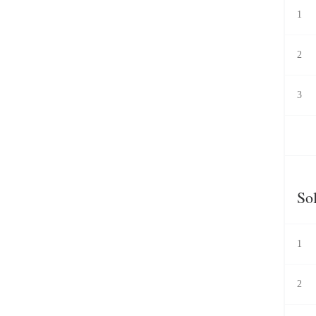
1
2
3
Sol
1
2