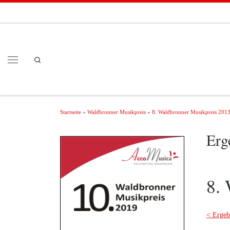
Zum Inhalt springen
Search
Menü
Startseite
»
Waldbronner Musikpreis
»
8. Waldbronner Musikpreis 201
Erg
8.
< Ergeb