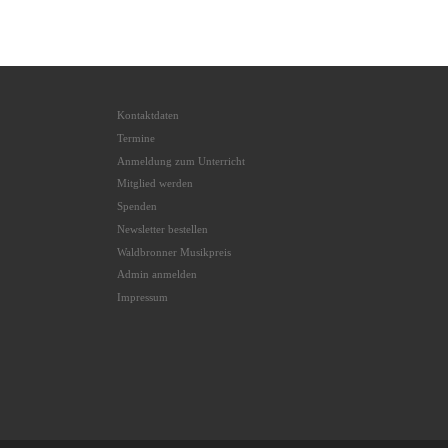
Kontaktdaten
Termine
Anmeldung zum Unterricht
Mitglied werden
Spenden
Newsletter bestellen
Waldbronner Musikpreis
Admin anmelden
Impressum