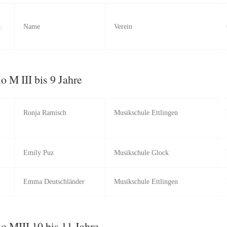
z
Name
Verein
o M III bis 9 Jahre
Ronja Ramisch
Musikschule Ettlingen
Emily Puz
Musikschule Glock
Emma Deutschländer
Musikschule Ettlingen
o MIII 10 bis 11 Jahre