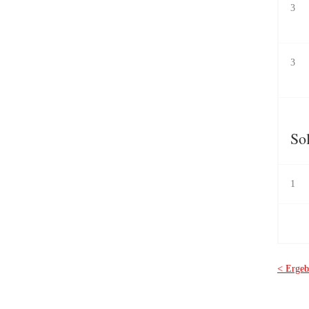
3
3
Sol
1
< Ergeb