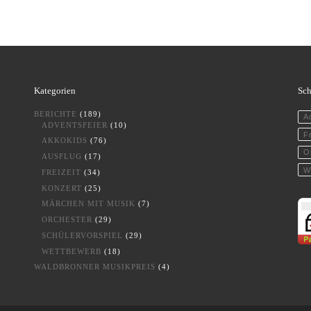
Kategorien
Sch
BERICHTE
(189)
A
ADVENTSFEIER
(10)
Fr
AKKOKIDS
(76)
O
AUSFLUG
(17)
W
FREIZEIT
(34)
KONZERT
(25)
MÄRCHEN MIT MUSIK
(7)
ORCHESTER
(29)
SCHÜLERVORSPIEL
(29)
WETTBEWERB
(18)
WALDBRONNER MUSIKPREIS
(4)