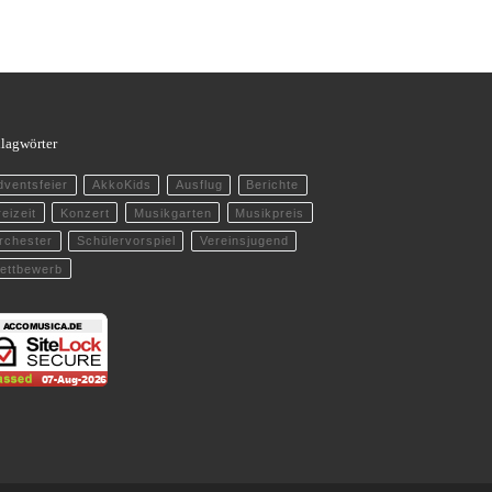
lagwörter
dventsfeier
AkkoKids
Ausflug
Berichte
eizeit
Konzert
Musikgarten
Musikpreis
rchester
Schülervorspiel
Vereinsjugend
ettbewerb