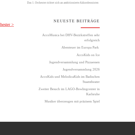
Das 1. Orchester richtet sich an ambitionierte Akkordeonisten
NEUESTE BEITRÄGE
hester >
AccoMusica bei DHV-Bezirkstreffen sehr
erfolgreich
Abenteuer im Europa Park
AccoKids on Ice
Jugendversammlung und Pizzaessen
Jugendversammlung 2026
AccoKids und MelodicaKids im Badischen
Staatstheater
Zweiter Besuch im LAGO-Bowlingcenter in
Karlsruhe
Musiker überzeugen mit präzisem Spiel